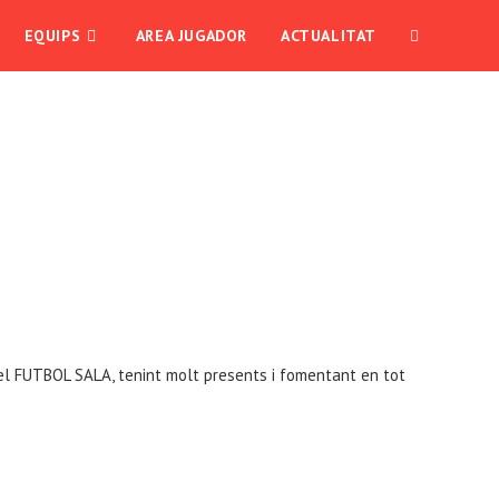
EQUIPS
AREA JUGADOR
ACTUALITAT
ALTERNAR
BÚSQUEDA
DE
LA
WEB
 del FUTBOL SALA, tenint molt presents i fomentant en tot