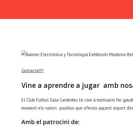
Ir
al
contenido
Contacta!!!!
Vine a aprendre a jugar amb nosal
El Club Futbol Sala Cardedeu té com a motivació fer gaudir
moment els valors positius que ofereix aquest esport d’eq
Amb el patrocini de: